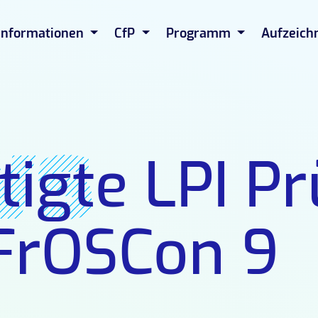
Informationen
CfP
Programm
Aufzeich
ws
tigte LPI P
 FrOSCon 9