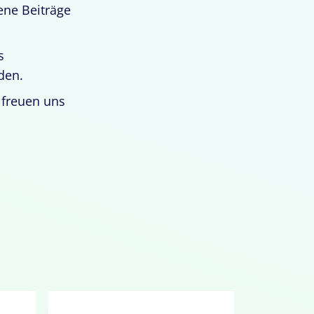
ene Beiträge
s
den.
r freuen uns